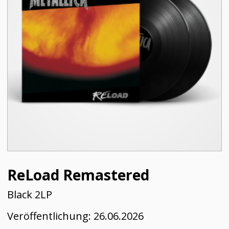
ReLoad Remastered
Black 2LP
Y
Veröffentlichung:
26.06.2026
V