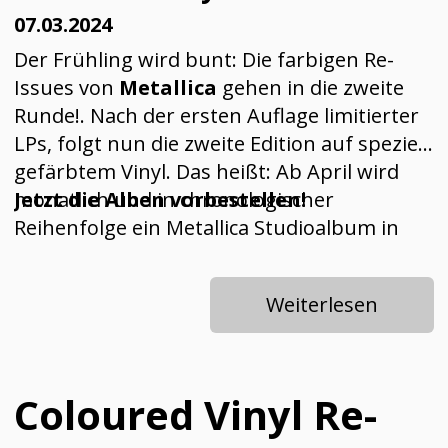
07.03.2024
Der Frühling wird bunt: Die farbigen Re-
Issues von
Metallica
gehen in die zweite
Runde!. Nach der ersten Auflage limitierter
LPs, folgt nun die zweite Edition auf speziell
gefärbtem Vinyl. Das heißt: Ab April wird
monatlich und in chronologischer
Jetzt die Alben vorbestellen!
Reihenfolge ein Metallica Studioalbum in
Form einer farbigen Platte neu
veröffentlicht. Insgesamt handelt es sich die
Weiterlesen
vier Alben “
Garage Inc.
“, “
St. Anger
“,
“
Death Magnetic
“ und “
Hardwired...To
Self-Destruct
“, die bis Juli das Licht der
Welt nochmals erblicken werden. Damit
Coloured Vinyl Re-
können Fans in Erinnerungen schwelgen