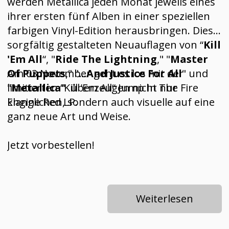
werden Metallica jeden Monat jeweils eines
ihrer ersten fünf Alben in einer speziellen
farbigen Vinyl-Edition herausbringen. Diese
sorgfältig gestalteten Neuauflagen von “
Kill
'Em All
“, "
Ride The Lightning
," "
Master
Of Puppets
Am 03.November geht es los mit der
," "
...And Justice For All
" und
"
limitierten “Kill 'Em All“ Jump In The Fire
Metallica
" überzeugen nicht nur
klanglichen, sondern auch visuelle auf eine
Engine Red LP.
ganz neue Art und Weise.
Jetzt vorbestellen!
Weiterlesen