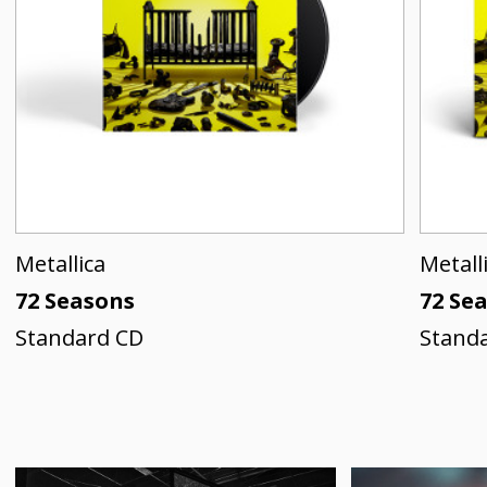
Metallica
Metall
72 Seasons
72 Se
Standard CD
Standa