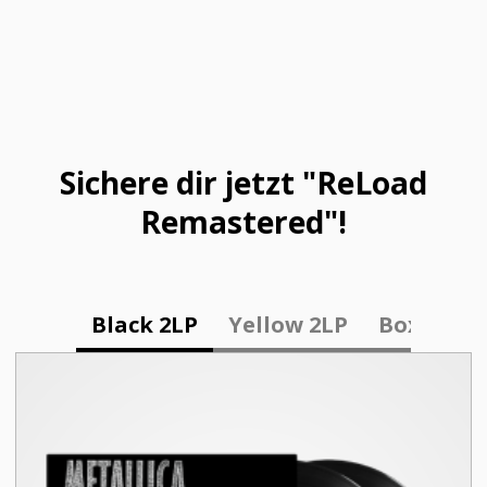
Live Termine
Sichere dir jetzt "ReLoad
Remastered"!
Black 2LP
Yellow 2LP
Box Set