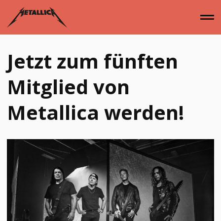
Zum
Inhalt
springen
Jetzt zum fünften
Home
Mitglied von
Metallica werden!
Alben
Singles