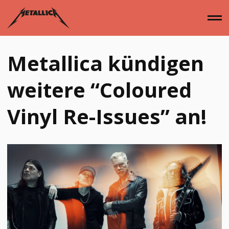
Zum
Inhalt
springen
Metallica kündigen
Home
weitere “Coloured
Vinyl Re-Issues” an!
Alben
Singles