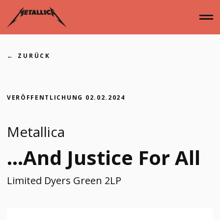
Zum
Inhalt
springen
ZURÜCK
Home
VERÖFFENTLICHUNG
02.02.2024
Alben
Metallica
…And Justice For All
Singles
Limited Dyers Green 2LP