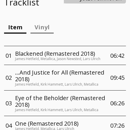
Tracklist
Item
Vinyl
Blackened
(Remastered 2018)
0
1
06:42
James Hetfield, Metallica, Jason Newsted, Lars Ulrich
...And Justice for All
(Remastered
0
2
09:45
2018)
James Hetfield, Kirk Hammett, Lars Ulrich, Metallica
Eye of the Beholder
(Remastered
0
3
06:26
2018)
James Hetfield, Kirk Hammett, Lars Ulrich, Metallica
One
(Remastered 2018)
0
4
07:26
James Hetfield, Metallica, Lars Ulrich