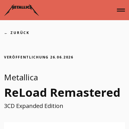
Zum
Inhalt
springen
ZURÜCK
Home
VERÖFFENTLICHUNG
26.06.2026
Alben
Metallica
ReLoad Remastered
Singles
3CD Expanded Edition